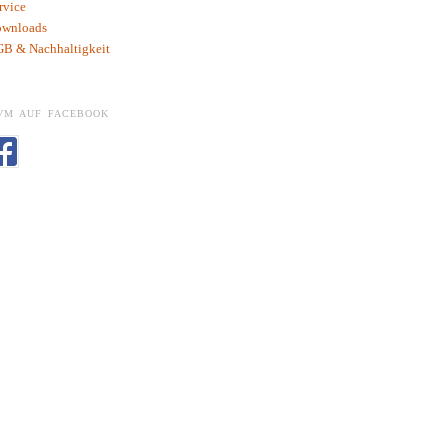
rvice
wnloads
B & Nachhaltigkeit
VM AUF FACEBOOK