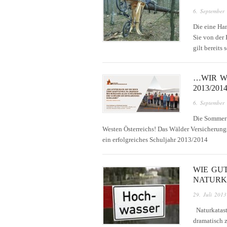
6. September
Die eine Han
Sie von der 
gilt bereits
…WIR W
2013/201
6. September
Die Sommerf
Westen Österreichs! Das Wälder Versicherung
ein erfolgreiches Schuljahr 2013/2014
WIE GU
NATURK
29. Juli 2013
Naturkatast
dramatisch z