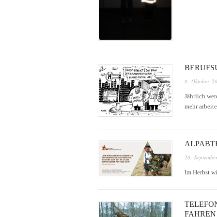
BERUFSU
8. Oktober 2
Jährlich we
mehr arbeite
ALPABT
20. Septembe
Im Herbst wi
TELEFO
FAHREN