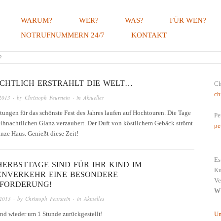
WARUM?
WER?
WAS?
FÜR WEN?
NOTRUFNUMMERN 24/7
KONTAKT
ERUNGSMAKLER, LINGENAU, B
2
CHTLICH ERSTRAHLT DIE WELT…
Ch
ch
2013
· by
Christoph Feurstein
· in
Aktuelles
tungen für das schönste Fest des Jahres laufen auf Hochtouren. Die Tage
Pe
ihnachtlichen Glanz verzaubert. Der Duft von köstlichem Gebäck strömt
pe
nze Haus. Genießt diese Zeit!
Es
ERBSTTAGE SIND FÜR IHR KIND IM
Ku
NVERKEHR EINE BESONDERE H
Ve
ORDERUNG!
W
2013
· by
Christoph Feurstein
· in
Aktuelles
ind wieder um 1 Stunde zurückgestellt!
Un