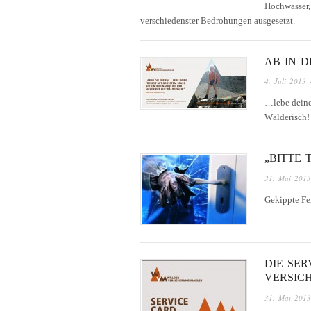
Hochwasser, 
verschiedenster Bedrohungen ausgesetzt.
AB IN D
4. Juli 2013
…lebe deine 
Wälderisch!
„BITTE 
31. Mai 2013
Gekippte Fen
DIE SE
VERSIC
31. Mai 2013