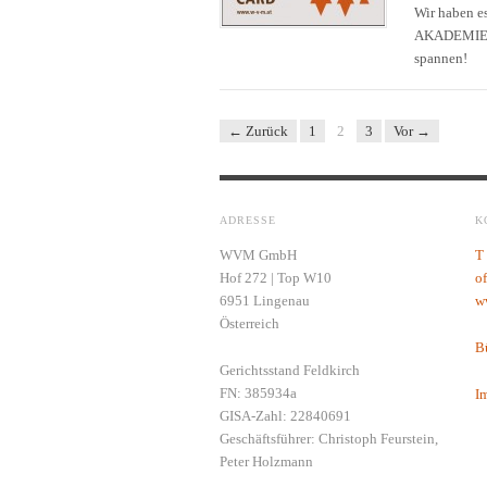
Wir haben e
AKADEMIE ei
spannen!
← Zurück
1
2
3
Vor →
ADRESSE
K
WVM GmbH
T
Hof 272 | Top W10
o
6951 Lingenau
w
Österreich
Bü
Gerichtsstand Feldkirch
FN: 385934a
I
GISA-Zahl: 22840691
Geschäftsführer: Christoph Feurstein,
Peter Holzmann