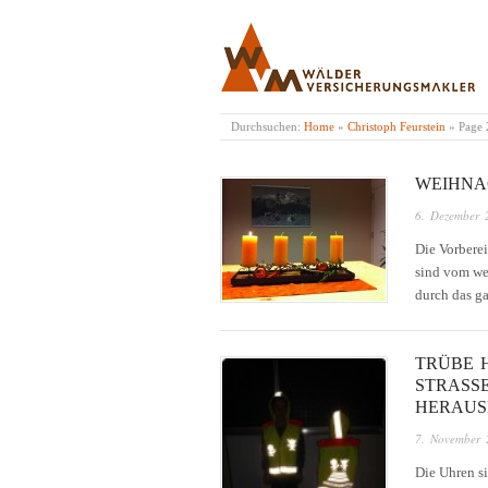
WÄLDER VERSICH
Durchsuchen:
Home
»
Christoph Feurstein
»
Page 
WEIHNA
6. Dezember 
Die Vorberei
sind vom we
durch das ga
TRÜBE H
STRASSE
ERAUSF
7. November 
Die Uhren s