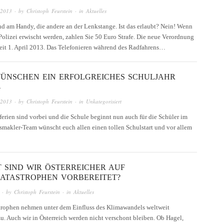
 2013
· by
Christoph Feurstein
· in
Aktuelles
d am Handy, die andere an der Lenkstange. Ist das erlaubt? Nein! Wenn
Polizei erwischt werden, zahlen Sie 50 Euro Strafe. Die neue Verordnung
 seit 1. April 2013. Das Telefonieren während des Radfahrens…
ÜNSCHEN EIN ERFOLGREICHES SCHULJAHR
4
 2013
· by
Christoph Feurstein
· in
Unkategorisiert
erien sind vorbei und die Schule beginnt nun auch für die Schüler im
smakler-Team wünscht euch allen einen tollen Schulstart und vor allem
T SIND WIR ÖSTERREICHER AUF
ATASTROPHEN VORBEREITET?
· by
Christoph Feurstein
· in
Aktuelles
rophen nehmen unter dem Einfluss des Klimawandels weltweit
u. Auch wir in Österreich werden nicht verschont bleiben. Ob Hagel,