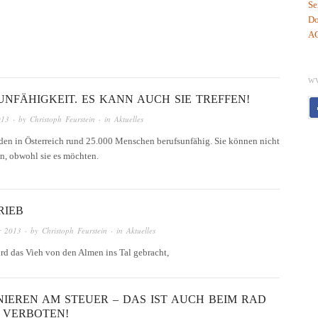
Se
Do
AG
W
NFÄHIGKEIT. ES KANN AUCH SIE TREFFEN!
013
· by
Christoph Feurstein
· in
Aktuelles
rden in Österreich rund 25.000 Menschen berufsunfähig. Sie können nicht
n, obwohl sie es möchten.
RIEB
r 2013
· by
Christoph Feurstein
· in
Aktuelles
rd das Vieh von den Almen ins Tal gebracht,
NIEREN AM STEUER – DAS IST AUCH BEIM RAD
 VERBOTEN!