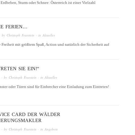
Erdbeben, Sturm oder Schnee: Österreich ist einer Vielzahl
IE FERIEN…
· by
Christoph Feurstein
· in
Aktuelles
Freiheit mit größtem Spaß, Action und natürlich der Sicherheit auf
TRETEN SIE EIN!“
· by
Christoph Feurstein
· in
Aktuelles
ster oder Türen sind für Einbrecher eine Einladung zum Eintreten!
RVICE CARD DER WÄLDER
HERUNGSMAKLER
· by
Christoph Feurstein
· in
Angebote