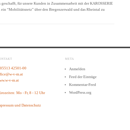
s geschafft, für unsere Kunden in Zusammenarbeit mit der KAROSSERIE
n “Mobilitätsnetz” über den Bregenzerwald und das Rheintal zu
ONTAKT
META
 05513 42501-00
Anmelden
ffice@w-v-m.at
Feed der Einträge
ww.w-v-m.at
Kommentar-Feed
WordPress.org
rozeiten: Mo - Fr, 8 - 12 Uhr
mpressum und Datenschutz