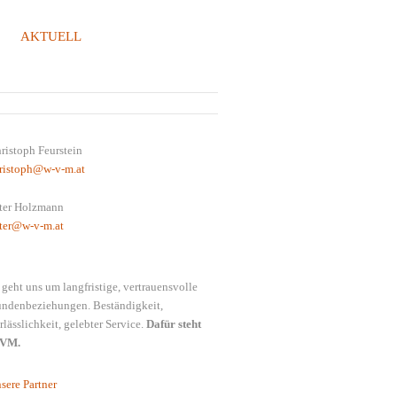
AKTUELL
REGENZERWALD
ristoph Feurstein
ristoph@w-v-m.at
ter Holzmann
ter@w-v-m.at
 geht uns um langfristige, vertrauensvolle
ndenbeziehungen. Beständigkeit,
rlässlichkeit, gelebter Service.
Dafür steht
VM.
sere Partner