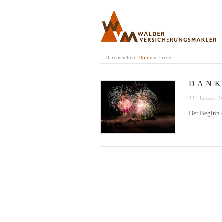
WÄLDER VERSICH
Durchsuchen:
Home
»
Treue
D A N K 
11. Januar 2
Der Beginn e