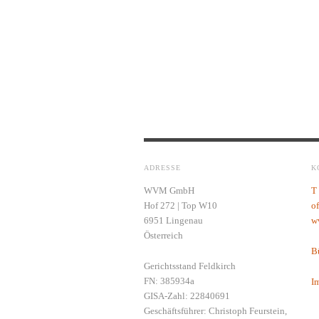
ADRESSE
K
WVM GmbH
T
Hof 272 | Top W10
o
6951 Lingenau
w
Österreich
Bü
Gerichtsstand Feldkirch
FN: 385934a
I
GISA-Zahl: 22840691
Geschäftsführer: Christoph Feurstein,