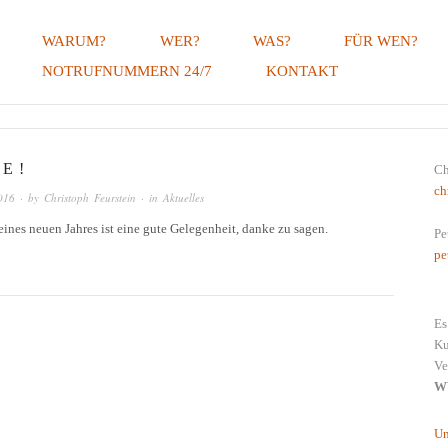
WARUM?
WER?
WAS?
FÜR WEN?
NOTRUFNUMMERN 24/7
KONTAKT
ERUNGSMAKLER, LINGENAU, B
E !
Ch
ch
016
· by
Christoph Feurstein
· in
Aktuelles
ines neuen Jahres ist eine gute Gelegenheit, danke zu sagen.
Pe
pe
Es
Ku
Ve
W
Un