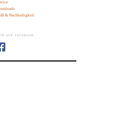
rvice
wnloads
B & Nachhaltigkeit
VM AUF FACEBOOK