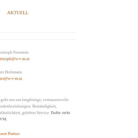
AKTUELL
REGENZERWALD
ristoph Feurstein
ristoph@w-v-m.at
ter Holzmann
ter@w-v-m.at
 geht uns um langfristige, vertrauensvolle
ndenbeziehungen. Beständigkeit,
rlässlichkeit, gelebter Service.
Dafür steht
VM.
sere Partner