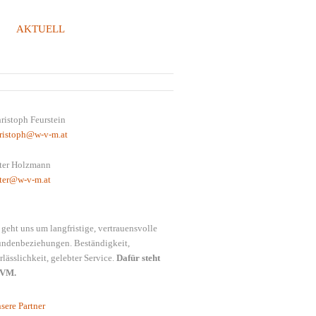
AKTUELL
REGENZERWALD
ristoph Feurstein
ristoph@w-v-m.at
ter Holzmann
ter@w-v-m.at
 geht uns um langfristige, vertrauensvolle
ndenbeziehungen. Beständigkeit,
rlässlichkeit, gelebter Service.
Dafür steht
VM.
sere Partner