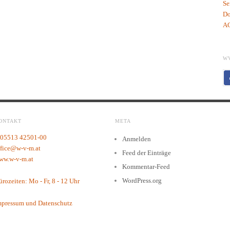
Se
Do
AG
W
ONTAKT
META
 05513 42501-00
Anmelden
ffice@w-v-m.at
Feed der Einträge
ww.w-v-m.at
Kommentar-Feed
WordPress.org
rozeiten: Mo - Fr, 8 - 12 Uhr
mpressum und Datenschutz