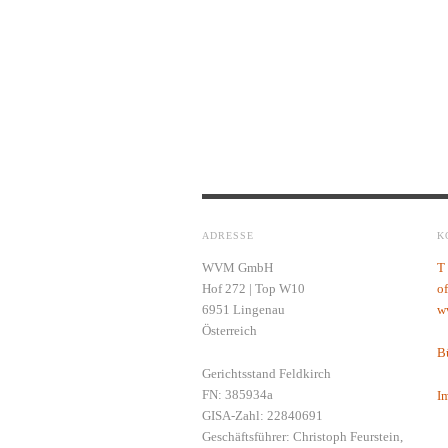
ADRESSE
K
WVM GmbH
T
Hof 272 | Top W10
o
6951 Lingenau
w
Österreich
Bü
Gerichtsstand Feldkirch
FN: 385934a
I
GISA-Zahl: 22840691
Geschäftsführer: Christoph Feurstein,