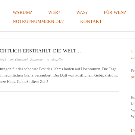
WARUM?
WER?
WAS?
FÜR WEN?
NOTRUFNUMMERN 24/7
KONTAKT
ERUNGSMAKLER, LINGENAU, B
CHTLICH ERSTRAHLT DIE WELT…
Ch
ch
2013
· by
Christoph Feurstein
· in
Aktuelles
tungen für das schönste Fest des Jahres laufen auf Hochtouren. Die Tage
Pe
ihnachtlichen Glanz verzaubert. Der Duft von köstlichem Gebäck strömt
pe
nze Haus. Genießt diese Zeit!
Es
Ku
Ve
W
Un