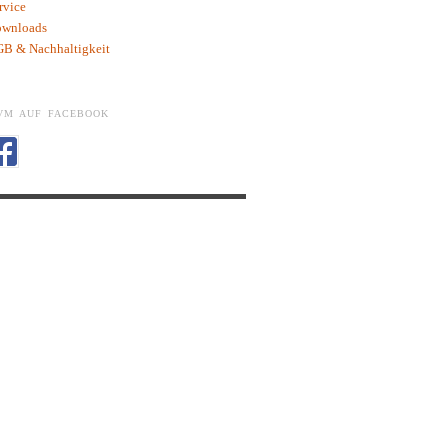
rvice
wnloads
B & Nachhaltigkeit
VM AUF FACEBOOK