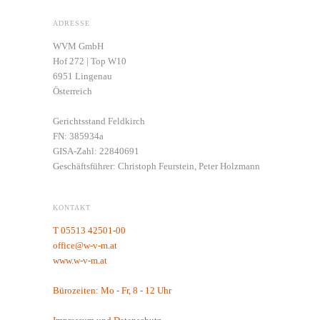
ADRESSE
WVM GmbH
Hof 272 | Top W10
6951 Lingenau
Österreich
Gerichtsstand Feldkirch
FN: 385934a
GISA-Zahl: 22840691
Geschäftsführer: Christoph Feurstein, Peter Holzmann
KONTAKT
T 05513 42501-00
office@w-v-m.at
www.w-v-m.at
Bürozeiten: Mo - Fr, 8 - 12 Uhr