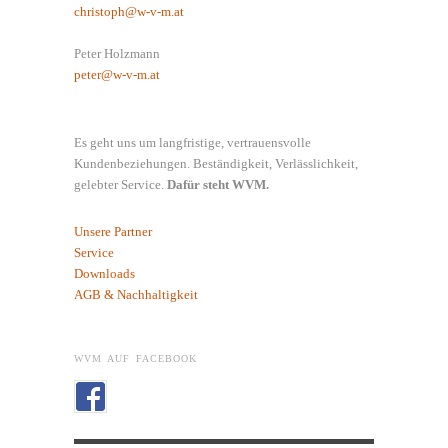
christoph@w-v-m.at
Peter Holzmann
peter@w-v-m.at
Es geht uns um langfristige, vertrauensvolle
Kundenbeziehungen. Beständigkeit, Verlässlichkeit,
gelebter Service.
Dafür steht WVM.
Unsere Partner
Service
Downloads
AGB & Nachhaltigkeit
WVM AUF FACEBOOK