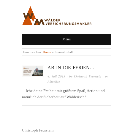
WÄLDER
Menu
VERSICHERUNGSMAKLER,
LINGENAU,
Durchsuchen:
Home
»
Freizeitunfall
BREGENZERWALD
AB IN DIE FERIEN…
4. Juli 2013
· by
Christoph Feurstein
· in
Aktuelles
…lebe deine Freiheit mit größtem Spaß, Action und
natürlich der Sicherheit auf Wälderisch!
Christoph Feurstein