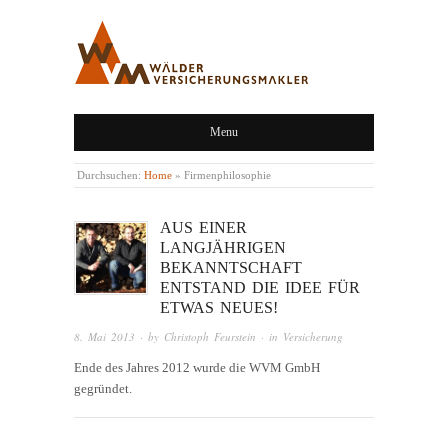
WÄLDER
Menu
VERSICHERUNGSMAKLER,
LINGENAU,
Durchsuchen:
Home
»
Firmenphilosophie
BREGENZERWALD
AUS EINER
LANGJÄHRIGEN
BEKANNTSCHAFT
ENTSTAND DIE IDEE FÜR
ETWAS NEUES!
8. Mai 2013
· by
Christoph Feurstein
· in
Versicherung
Ende des Jahres 2012 wurde die WVM GmbH
gegründet.