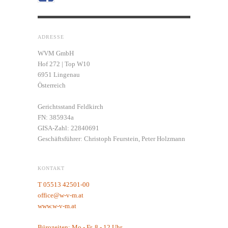
ADRESSE
WVM GmbH
Hof 272 | Top W10
6951 Lingenau
Österreich
Gerichtsstand Feldkirch
FN: 385934a
GISA-Zahl: 22840691
Geschäftsführer: Christoph Feurstein, Peter Holzmann
KONTAKT
T 05513 42501-00
office@w-v-m.at
www.w-v-m.at
Bürozeiten: Mo - Fr, 8 - 12 Uhr