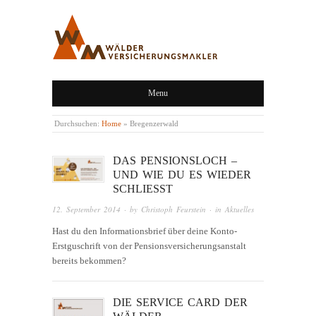
WÄLDER
Menu
VERSICHERUNGSMAKLER,
LINGENAU,
Durchsuchen:
Home
»
Bregenzerwald
BREGENZERWALD
DAS PENSIONSLOCH –
UND WIE DU ES WIEDER
SCHLIESST
12. September 2014
· by
Christoph Feurstein
· in
Aktuelles
Hast du den Informationsbrief über deine Konto-
Erstguschrift von der Pensionsversicherungsanstalt
bereits bekommen?
DIE SERVICE CARD DER