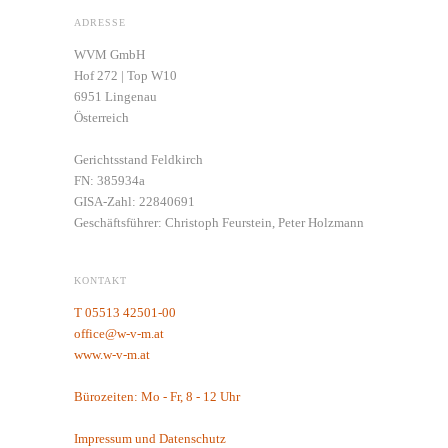
ADRESSE
WVM GmbH
Hof 272 | Top W10
6951 Lingenau
Österreich
Gerichtsstand Feldkirch
FN: 385934a
GISA-Zahl: 22840691
Geschäftsführer: Christoph Feurstein, Peter Holzmann
KONTAKT
T 05513 42501-00
office@w-v-m.at
www.w-v-m.at
Bürozeiten: Mo - Fr, 8 - 12 Uhr
Impressum und Datenschutz