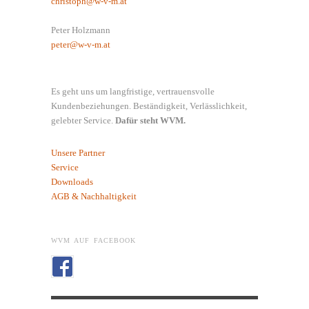
christoph@w-v-m.at
Peter Holzmann
peter@w-v-m.at
Es geht uns um langfristige, vertrauensvolle
Kundenbeziehungen. Beständigkeit, Verlässlichkeit,
gelebter Service.
Dafür steht WVM.
Unsere Partner
Service
Downloads
AGB & Nachhaltigkeit
WVM AUF FACEBOOK