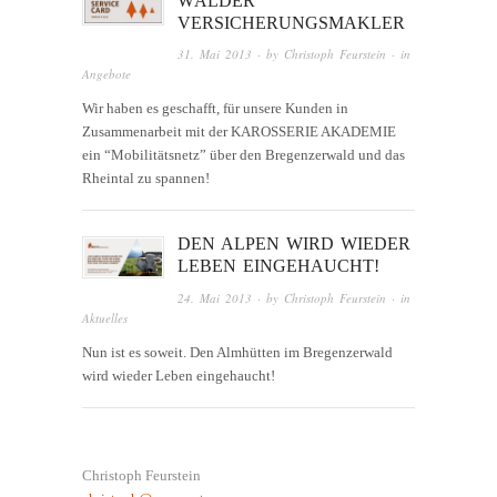
WÄLDER
VERSICHERUNGSMAKLER
31. Mai 2013
· by
Christoph Feurstein
· in
Angebote
Wir haben es geschafft, für unsere Kunden in
Zusammenarbeit mit der KAROSSERIE AKADEMIE
ein “Mobilitätsnetz” über den Bregenzerwald und das
Rheintal zu spannen!
DEN ALPEN WIRD WIEDER
LEBEN EINGEHAUCHT!
24. Mai 2013
· by
Christoph Feurstein
· in
Aktuelles
Nun ist es soweit. Den Almhütten im Bregenzerwald
wird wieder Leben eingehaucht!
Christoph Feurstein